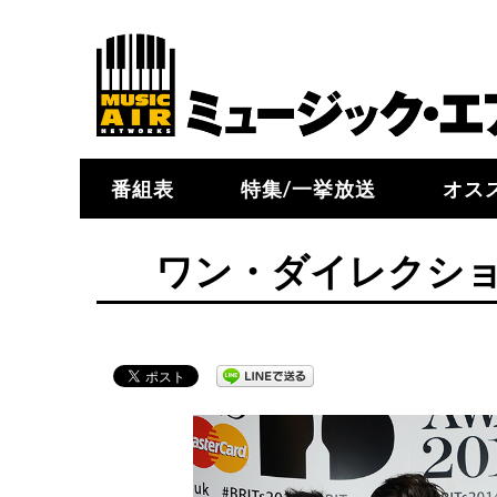
番組表
特集/一挙放送
オス
ワン・ダイレクシ