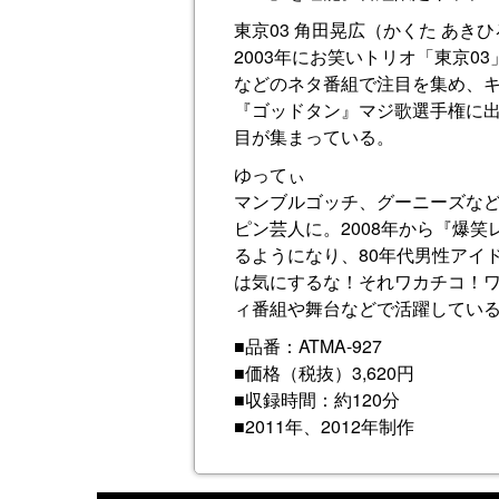
東京03 角田晃広（かくた あき
2003年にお笑いトリオ「東京
などのネタ番組で注目を集め、キ
『ゴッドタン』マジ歌選手権に
目が集まっている。
ゆってぃ
マンブルゴッチ、グーニーズな
ピン芸人に。2008年から『爆
るようになり、80年代男性アイ
は気にするな！それワカチコ！
ィ番組や舞台などで活躍してい
■品番：ATMA-927
■価格（税抜）3,620円
■収録時間：約120分
■2011年、2012年制作