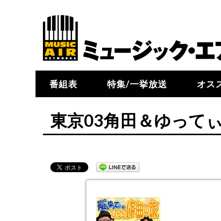
番組表
特集/一挙放送
オス
東京03角田＆ゆってぃ