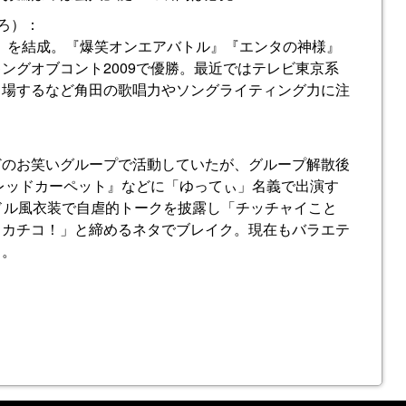
ひろ）：
03」を結成。『爆笑オンエアバトル』『エンタの神様』
ングオブコント2009で優勝。最近ではテレビ東京系
出場するなど角田の歌唱力やソングライティング力に注
どのお笑いグループで活動していたが、グループ解散後
笑レッドカーペット』などに「ゆってぃ」名義で出演す
ドル風衣装で自虐的トークを披露し「チッチャイこと
ワカチコ！」と締めるネタでブレイク。現在もバラエテ
る。