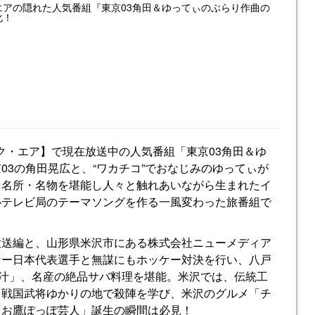
エアの隠れた人気番組『東京03角田＆ゆってぃのぶらり作曲の
化！
ク・エア】で現在放送中の人気番組「東京03角田＆ゆ
03の角田晃広と、“ワカチコ”でおなじみのゆってぃが
、名所・名物を堪能し人々と触れあいながら生まれたイ
ルテレビ局のテーマソングを作る一風変わった旅番組で
放送編と、山形県米沢市にある株式会社ニューメディア
ケー日本代表選手と無謀にもホッケー対決を行い、八戸
え汁」、名産の絶品サバ料理を堪能。米沢では、伝統工
、戦国武将ゆかりの地で殺陣を学び、米沢のグルメ「チ
「お鷹ぽっぽ芸人」誕生の瞬間は必見！