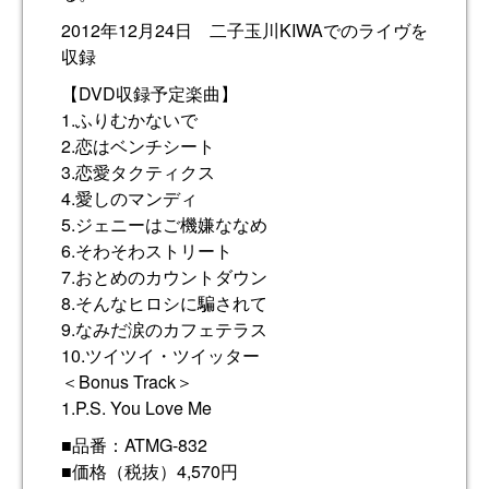
2012年12月24日 二子玉川KIWAでのライヴを
収録
【DVD収録予定楽曲】
1.ふりむかないで
2.恋はベンチシート
3.恋愛タクティクス
4.愛しのマンディ
5.ジェニーはご機嫌ななめ
6.そわそわストリート
7.おとめのカウントダウン
8.そんなヒロシに騙されて
9.なみだ涙のカフェテラス
10.ツイツイ・ツイッター
＜Bonus Track＞
1.P.S. You Love Me
■品番：ATMG-832
■価格（税抜）4,570円