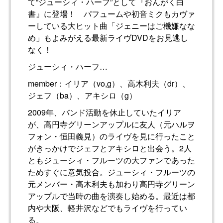
て“ジューシィ・ハーフ”として『おんがく白
書』に登場！ パフュームや初音ミクもカヴァ
ーしている大ヒット曲「ジェニーはご機嫌なな
め」もよみがえる最新ライヴDVDをお見逃し
なく！
ジューシィ・ハーフ…
member：イリア（vo,g）、高木利夫（dr）、
ジェフ（ba）、アキシロ（g）
2009年、バンド活動を休止していたイリア
が、高円寺グリーンアップルに友人（元ハルヲ
フォン・恒田義見）のライヴを見に行ったこと
がきっかけでジェフとアキシロと出会う。2人
ともジューシィ・フルーツの大ファンであった
ためすぐに意気投合。ジューシィ・フルーツの
元メンバー・高木利夫も加わり高円寺グリーン
アップルで当時の曲を演奏し始める。最近は都
内や大阪、軽井沢などでもライヴを行ってい
る。