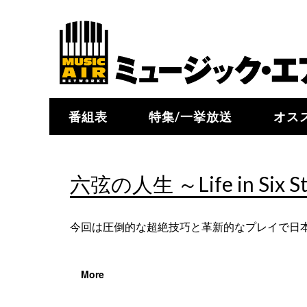
番組表
特集/一挙放送
オス
六弦の人生 ～Life in Si
今回は圧倒的な超絶技巧と革新的なプレイで日
More