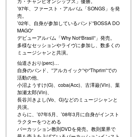
カ・チャンピオンシップス」優勝。
’97年、ファースト・アルバム「SONGS」を発
売。
’02年、自身が参加しているバンド”BOSSA DO
MAGO”
デビューアルバム「Why Not“Brasil”」発売。
多様なセッションやライヴに参加し、数多くの
ミュージシャンと共演。
仙道さおり(perc)…
自身のバンド、”アルカイック”や”Thprim”での
活動の他、
小沼ようすけ(G)、coba(Acc)、古澤巌(Vln)、葉
加瀬太郎(Vln)、
長谷川きよし(Vo、G)などのミュージシャンと
共演。
さらに、’07年5月、’08年3月に自身がインスト
ラクターをつとめる
パーカッション教則DVDを発売。教則業界で
最も売上を上げているパーカッションインスト