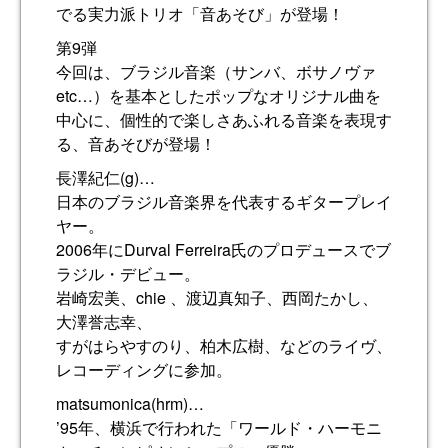
でる実力派トリオ「音あそび」が登場！
第9弾
今回は、ブラジル音楽（サンバ、ボサノヴァ
etc…）を基本としたポップなオリジナル曲を
中心に、個性的で楽しさあふれる音楽を表現す
る、音あそびが登場！
長澤紀仁(g)…
日本のブラジル音楽界を代表するギタープレイ
ヤー。
2006年にDurval Ferreira氏のプロデュースでブ
ラジル・デビュー。
岩崎宏美、chie 、渡辺真知子、西岡たかし、
大澤誉志幸、
すがはらやすのり、柏木広樹、などのライヴ、
レコーディングに参加。
matsumonica(hrm)…
’95年、横浜で行われた「ワールド・ハーモニ