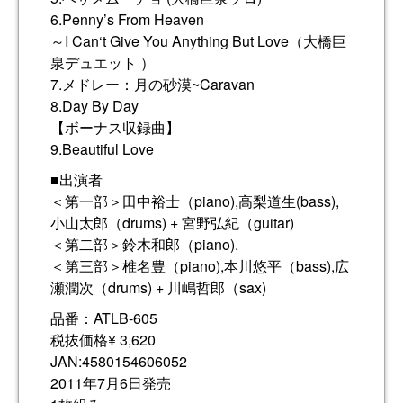
6.Penny’s From Heaven
～I Can‘t Give You Anything But Love（大橋巨
泉デュエット ）
7.メドレー：月の砂漠~Caravan
8.Day By Day
【ボーナス収録曲】
9.Beautiful Love
■出演者
＜第一部＞田中裕士（piano),高梨道生(bass),
小山太郎（drums) + 宮野弘紀（guitar)
＜第二部＞鈴木和郎（piano).
＜第三部＞椎名豊（piano),本川悠平（bass),広
瀬潤次（drums) + 川嶋哲郎（sax)
品番：ATLB-605
税抜価格¥ 3,620
JAN:4580154606052
2011年7月6日発売