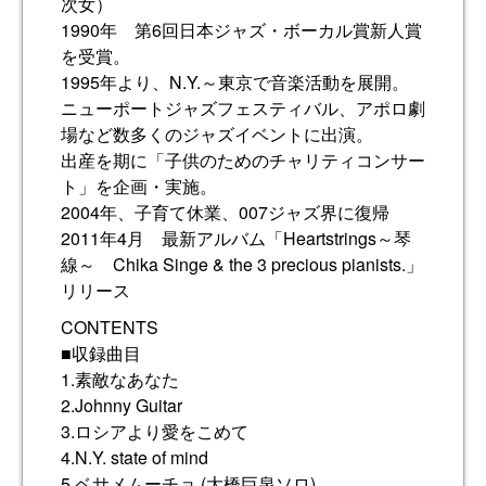
次女）
1990年 第6回日本ジャズ・ボーカル賞新人賞
を受賞。
1995年より、N.Y.～東京で音楽活動を展開。
ニューポートジャズフェスティバル、アポロ劇
場など数多くのジャズイベントに出演。
出産を期に「子供のためのチャリティコンサー
ト」を企画・実施。
2004年、子育て休業、007ジャズ界に復帰
2011年4月 最新アルバム「Heartstrings～琴
線～ Chika Singe & the 3 precious pianists.」
リリース
CONTENTS
■収録曲目
1.素敵なあなた
2.Johnny Guitar
3.ロシアより愛をこめて
4.N.Y. state of mind
5.ベサメムーチョ (大橋巨泉ソロ)