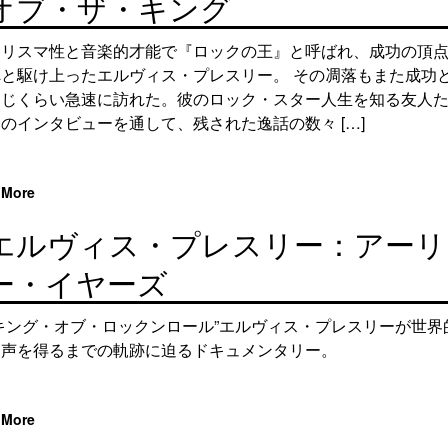
オブ・ザ・キング
カリスマ性と音楽的才能で『ロックの王』と呼ばれ、成功の頂
へと駆け上ったエルヴィス・プレスリー。 その凋落もまた成功
同じくらい急速に訪れた。彼のロック・スター人生を知る友人
のインタビューを通して、残された逸話の数々 […]
More
エルヴィス・プレスリー：アーリ
ー・イヤーズ
“キング・オブ・ロックンロール”エルヴィス・プレスリーが世界
名声を得るまでの軌跡に迫るドキュメンタリー。
More