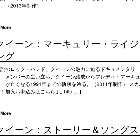
。（2013年制作）
More
クイーン：マーキュリー・ライジ
ング
伝説のロック・バンド、クイーンの魅力に迫るドキュメンタリ
ー。メンバーの生い立ち、クイーン結成からフレディ・マーキ
ーが亡くなる1991年までの軌跡を辿る。（2011年制作） スカ
！加入お申込みはこちら↓↓ http […]
More
クイーン：ストーリー＆ソングス