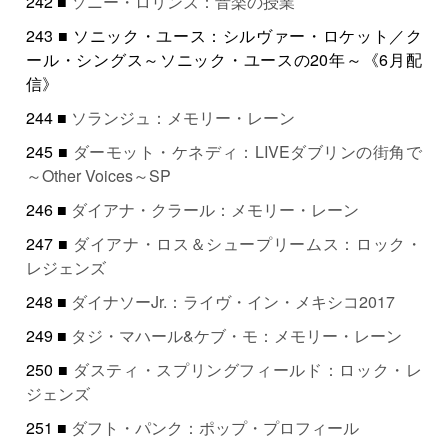
242 ■
ソニー・ロリンズ：音楽の授業
243 ■ ソニック・ユース：シルヴァー・ロケット／ク
ール・シングス～ソニック・ユースの20年～《6月配
信》
244 ■
ソランジュ：メモリー・レーン
245 ■
ダーモット・ケネディ：LIVEダブリンの街角で
～Other Voices～SP
246 ■
ダイアナ・クラール：メモリー・レーン
247 ■
ダイアナ・ロス＆シュープリームス：ロック・
レジェンズ
248 ■
ダイナソーJr.：ライヴ・イン・メキシコ2017
249 ■
タジ・マハール&ケブ・モ：メモリー・レーン
250 ■
ダスティ・スプリングフィールド：ロック・レ
ジェンズ
251 ■
ダフト・パンク：ポップ・プロフィール